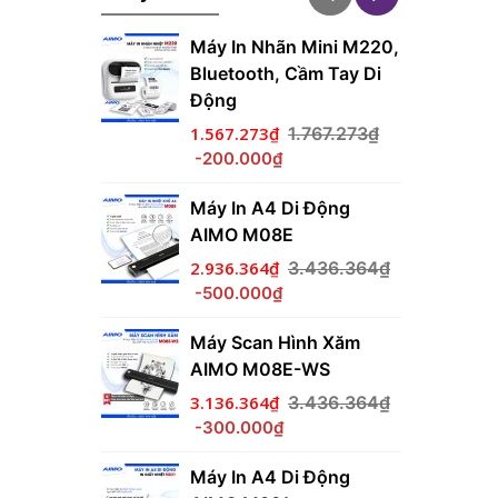
Máy In Nhãn Mini M220,
Bluetooth, Cầm Tay Di
Động
1.567.273₫
1.767.273₫
-200.000₫
Máy In A4 Di Động
AIMO M08E
2.936.364₫
3.436.364₫
-500.000₫
Máy Scan Hình Xăm
AIMO M08E-WS
3.136.364₫
3.436.364₫
-300.000₫
Máy In A4 Di Động