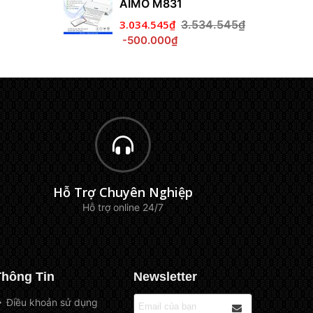
AIMO M831
3.034.545₫
3.534.545₫
-500.000₫
Hỗ Trợ Chuyên Nghiệp
Hỗ trợ online 24/7
Thông Tin
Newsletter
Điều khoản sử dụng