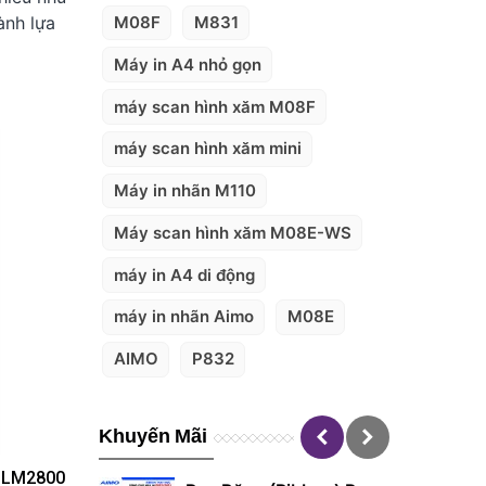
ành lựa
M08F
M831
Máy in A4 nhỏ gọn
máy scan hình xăm M08F
máy scan hình xăm mini
Máy in nhãn M110
Máy scan hình xăm M08E-WS
máy in A4 di động
máy in nhãn Aimo
M08E
AIMO
P832
Khuyến Mãi
O LM2800