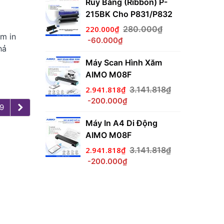
 Mini M220,
Ruy Băng (Ribbon) P-
ầm Tay Di
215BK Cho P831/P832
220.000₫
280.000₫
m in
-60.000₫
.767.273₫
hả
Máy Scan Hình Xăm
i Động
AIMO M08F
2.941.818₫
3.141.818₫
-200.000₫
.436.364₫
Tiếp
9
theo
Máy In A4 Di Động
nh Xăm
AIMO M08F
-WS
2.941.818₫
3.141.818₫
-200.000₫
.436.364₫
i Động
.534.545₫