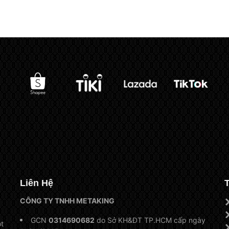
-500.000₫
Liên Hệ
CÔNG TY TNHH METAKING
GCN
0314690682
do Sở KH&ĐT TP.HCM cấp ngày
t