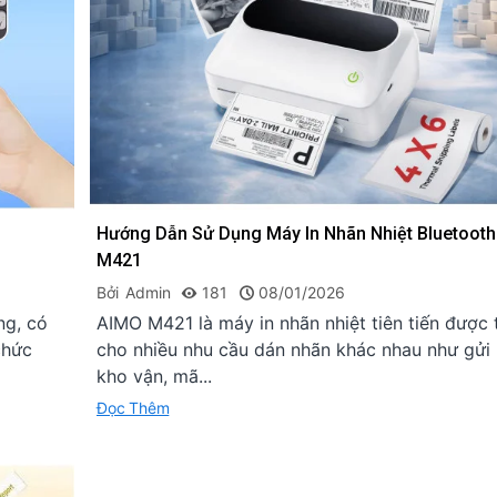
Cách Kết Nối
M08F/M08E 
Và...
08/01/2026
Máy In Nhãn
M421 - Có Th
Hướng Dẫn Sử Dụng Máy In Nhãn Nhiệt Bluetoot
Màu ĐỎ & Đ
M421
08/01/2026
Bởi
Admin
181
08/01/2026
Hướng Dẫn 
ng, có
AIMO M421 là máy in nhãn nhiệt tiên tiến được 
Máy In Nhãn
chức
cho nhiều nhu cầu dán nhãn khác nhau như gửi 
110H
kho vận, mã...
08/01/2026
Đọc Thêm
Hướng Dẫn 
Máy In Nhãn