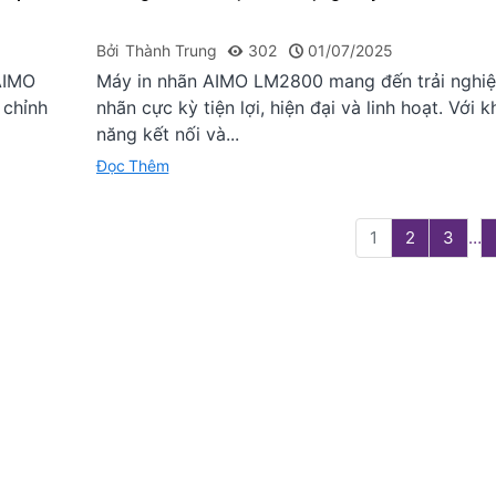
Máy In Nhãn
Bluetooth, C
Bởi
Thành Trung
302
01/07/2025
Động
AIMO
Máy in nhãn AIMO LM2800 mang đến trải nghiệ
1.567.273₫
1
 chỉnh
nhãn cực kỳ tiện lợi, hiện đại và linh hoạt. Với k
-200.000₫
năng kết nối và...
Máy In A4 D
Đọc Thêm
AIMO M08E
2.936.364₫
3
1
2
3
…
-500.000₫
Máy Scan Hì
AIMO M08E
3.136.364₫
3
-300.000₫
Máy In A4 D
AIMO M831
3.034.545₫
3