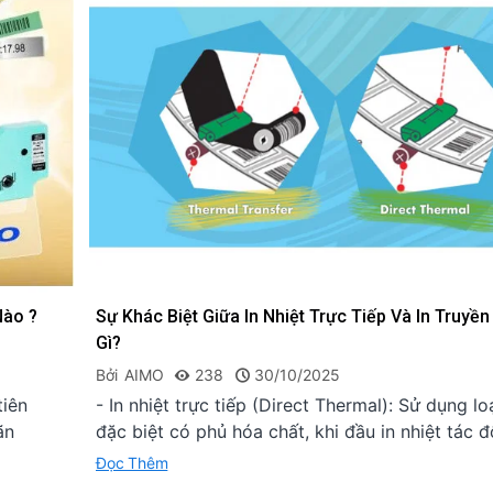
Bluetooth...
08/01/2026
Nào ?
Sự Khác Biệt Giữa In Nhiệt Trực Tiếp Và In Truyền
Gì?
Bởi
AIMO
238
30/10/2025
tiên
- In nhiệt trực tiếp (Direct Thermal): Sử dụng lo
ãn
đặc biệt có phủ hóa chất, khi đầu in nhiệt tác đ
Đọc Thêm