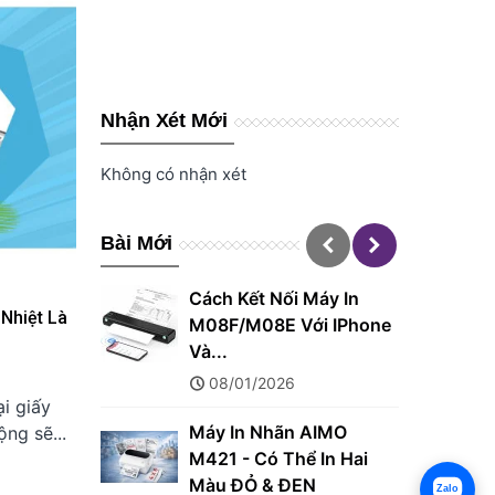
Nhận Xét Mới
Không có nhận xét
Bài Mới
Cách Kết Nối Máy In
 Nhiệt Là
M08F/M08E Với IPhone
Và...
08/01/2026
ại giấy
Máy In Nhãn AIMO
ộng sẽ...
M421 - Có Thể In Hai
Màu ĐỎ & ĐEN
Zalo