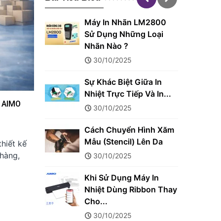
 Máy In
Máy In Nhãn LM2800
Với IPhone
Sử Dụng Những Loại
Nhãn Nào ?
30/10/2025
 AIMO
Sự Khác Biệt Giữa In
ể In Hai
Nhiệt Trực Tiếp Và In...
h AIMO
EN
30/10/2025
Cách Chuyển Hình Xăm
Sử Dụng
Mẫu (Stencil) Lên Da
thiết kế
 AIMO LT-
hàng,
30/10/2025
Khi Sử Dụng Máy In
Nhiệt Dùng Ribbon Thay
Sử Dụng
Cho...
 Nhiệt
30/10/2025