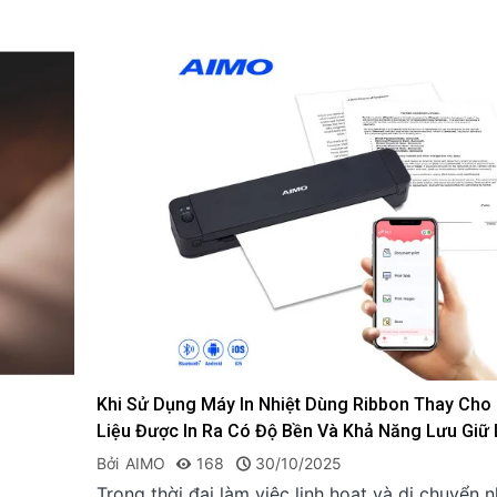
Khi Sử Dụng Máy In Nhiệt Dùng Ribbon Thay Cho 
Liệu Được In Ra Có Độ Bền Và Khả Năng Lưu Giữ 
Không?
Bởi
AIMO
168
30/10/2025
Trong thời đại làm việc linh hoạt và di chuyển 