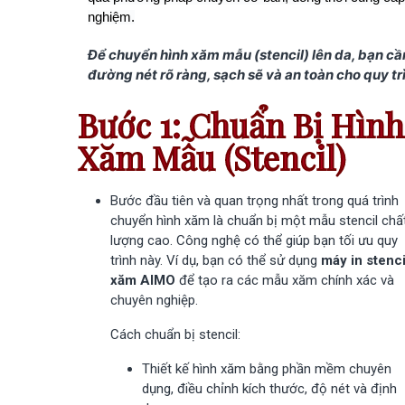
Bước 4: Thoa Dung Dịch Chuyển Hình
nghiệm.
Bước 5: Chuyển Hình Xăm Mẫu Lên Da
Để chuyển hình xăm mẫu (stencil) lên da, bạn c
Bước 6: Gỡ giấy để hoàn tất việc chuyển
đường nét rõ ràng, sạch sẽ và an toàn cho quy tr
Kỹ năng then chốt để chuyển stencil thành c
Bước 1: Chuẩn Bị Hình
Các vấn đề thường gặp và cách xử lý
Xăm Mẫu (Stencil)
Nâng cao kỹ năng chuyển stencil
Các bước thực hiện in & dán hình xăm với
Bước đầu tiên và quan trọng nhất trong quá trình
0977 478 466
chuyển hình xăm là chuẩn bị một mẫu stencil chấ
0359 634 946
lượng cao. Công nghệ có thể giúp bạn tối ưu quy
trình này. Ví dụ, bạn có thể sử dụng
máy in stenci
GOOGLE MAP
xăm AIMO
để tạo ra các mẫu xăm chính xác và
chuyên nghiệp.
Cách chuẩn bị stencil:
Thiết kế hình xăm bằng phần mềm chuyên
dụng, điều chỉnh kích thước, độ nét và định