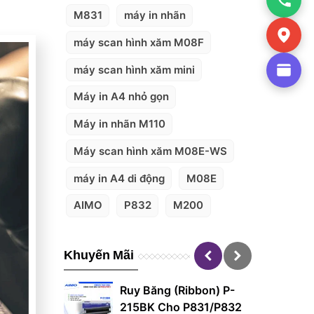
M831
máy in nhãn
máy scan hình xăm M08F
máy scan hình xăm mini
Máy in A4 nhỏ gọn
Máy in nhãn M110
Máy scan hình xăm M08E-WS
máy in A4 di động
M08E
AIMO
P832
M200
Khuyến Mãi
 Mini M220,
Ruy Băng (Ribbon) P-
ầm Tay Di
215BK Cho P831/P832