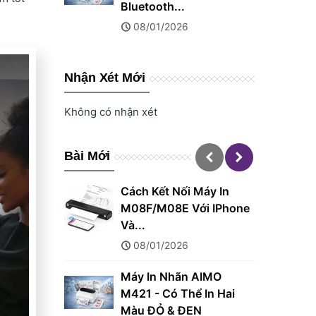
Nhận Xét Mới
Không có nhận xét
Bài Mới
Cách Kết Nối Máy In
M08F/M08E Với IPhone
Và...
08/01/2026
Máy In Nhãn AIMO
M421 - Có Thể In Hai
Màu ĐỎ & ĐEN