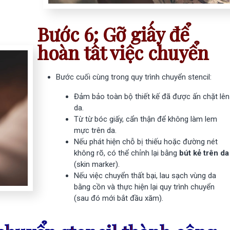
Động
1.567.273₫
1
Bước 6: Gỡ giấy để
-200.000₫
hoàn tất việc chuyển
Máy In A4 D
AIMO M08E
Bước cuối cùng trong quy trình chuyển stencil:
2.936.364₫
3
-500.000₫
Đảm bảo toàn bộ thiết kế đã được ấn chặt lên
da.
Máy Scan Hì
Từ từ bóc giấy, cẩn thận để không làm lem
mực trên da.
AIMO M08E
Nếu phát hiện chỗ bị thiếu hoặc đường nét
3.136.364₫
3
không rõ, có thể chỉnh lại bằng
bút kẻ trên da
-300.000₫
(skin marker).
Nếu việc chuyển thất bại, lau sạch vùng da
Máy In A4 D
bằng cồn và thực hiện lại quy trình chuyển
AIMO M831
(sau đó mới bắt đầu xăm).
3.034.545₫
3
-500.000₫