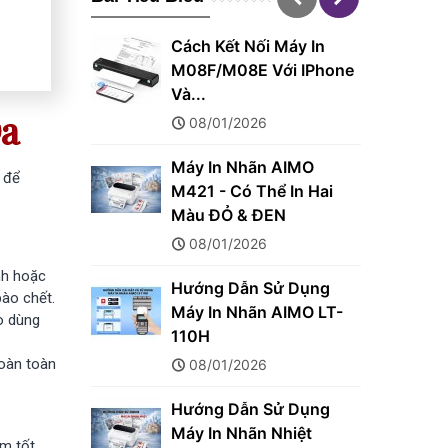
 Máy In
Máy In Nhãn LM2800
Với IPhone
Sử Dụng Những Loại
Nhãn Nào ?
Da
30/10/2025
 AIMO
Sự Khác Biệt Giữa In
 để
ể In Hai
Nhiệt Trực Tiếp Và In...
EN
30/10/2025
Cách Chuyển Hình Xăm
nh hoặc
Sử Dụng
Mẫu (Stencil) Lên Da
bào chết.
 AIMO LT-
30/10/2025
o dùng
Khi Sử Dụng Máy In
hoàn toàn
Nhiệt Dùng Ribbon Thay
Sử Dụng
Cho...
 Nhiệt
30/10/2025
ám tốt