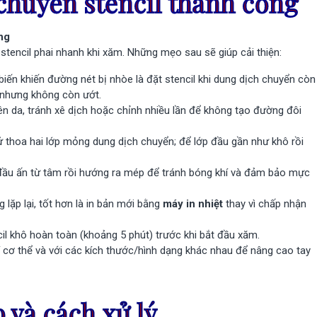
chuyển stencil thành công
ng
tencil phai nhanh khi xăm. Những mẹo sau sẽ giúp cải thiện:
ến khiến đường nét bị nhòe là đặt stencil khi dung dịch chuyển còn
h nhưng không còn ướt.
lên da, tránh xê dịch hoặc chỉnh nhiều lần để không tạo đường đôi
ử thoa hai lớp mỏng dung dịch chuyển; để lớp đầu gần như khô rồi
t đầu ấn từ tâm rồi hướng ra mép để tránh bóng khí và đảm bảo mực
 lặp lại, tốt hơn là in bản mới bằng
máy in nhiệt
thay vì chấp nhận
il khô hoàn toàn (khoảng 5 phút) trước khi bắt đầu xăm.
í cơ thể và với các kích thước/hình dạng khác nhau để nâng cao tay
 và cách xử lý