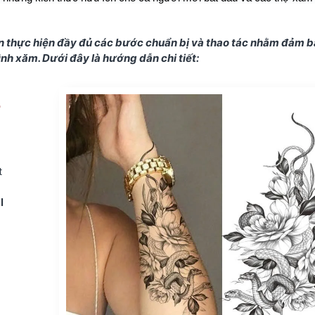
ần thực hiện đầy đủ các bước chuẩn bị và thao tác nhằm đảm 
ình xăm. Dưới đây là hướng dẫn chi tiết:
ông
 máy in/scan hình xăm M08F/M08E-ws/M08ES
t
l