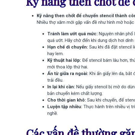
Kỹ năng then chốt để 
Kỹ năng then chốt để chuyển stencil thành cô
Nhiều thợ xăm mới gặp vấn đề như hình mờ hoặc s
Tránh làm ướt quá mức:
Nguyên nhân phổ bi
quá ướt. Hãy chờ đến khi dung dịch hơi dín
Hạn chế di chuyển:
Sau khi đã đặt stencil 
hay lem.
Kỹ thuật hai lớp:
Để stencil bám lâu hơn, th
mới thoa lớp thứ hai.
Ấn từ giữa ra ngoài:
Khi ấn giấy lên da, bắ
trải đều.
In lại khi cần:
Nếu giấy stencil bị mờ do dùng
bản chuyển kém chất lượng.
Cho thời gian khô:
Sau khi chuyển, để stenc
Luyện tập nhiều:
Thực hành trên nhiều vị tr
nghề.
Các vấn đề thường gặp