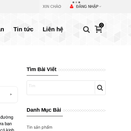
XIN CHÀO
ĐĂNG NHẬP
0
ẫn
Tin tức
Liên hệ
Tìm Bài Viết
▾
Danh Mục Bài
o đường
ưa bạn
Tin sản phẩm
có kinh