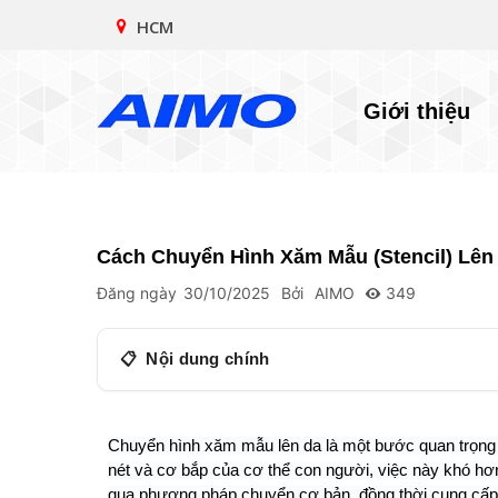
HCM
Giới thiệu
Cách Chuyển Hình Xăm Mẫu (Stencil) Lên
Đăng ngày
30/10/2025
Bởi
AIMO
349
Nội dung chính
Bước 1: Chuẩn Bị Hình Xăm Mẫu (Stencil)
Bước 2: Làm Sạch Da
Chuyển hình xăm mẫu lên da là một bước quan trọng 
nét và cơ bắp của cơ thể con người, việc này khó hơ
Bước 3: Xác Nhận Vị Trí Chuyển Hình
qua phương pháp chuyển cơ bản, đồng thời cung cấp 