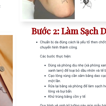
t
Cách Kết Nối
M08F/M08E 
Và...
Bước 2: Làm Sạch 
08/01/2026
Máy In Nhãn
Chuẩn bị da đúng cách là yếu tố then chốt
M421 - Có Th
chuyển hình thành công.
Màu ĐỎ & Đ
Các bước thực hiện:
08/01/2026
Dùng xà phòng dịu nhẹ (xà phòng xa
Hướng Dẫn 
xanh lam) để loại bỏ dầu nhờn và tế 
Máy In Nhãn
Cạo lông vùng cần xăm bằng dao cạ
110H
một lần.
Rửa lại bằng xà phòng để làm sạch 
08/01/2026
lông và bụi bẩn.
Khử trùng bằng cồn y tế.
Hướng Dẫn 
Máy In Nhãn
Quy trình vệ sinh kỹ lưỡng này giúp mẫu b