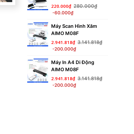
220.000₫
280.000₫
-60.000₫
.767.273₫
Máy Scan Hình Xăm
i Động
AIMO M08F
2.941.818₫
3.141.818₫
-200.000₫
.436.364₫
Máy In A4 Di Động
nh Xăm
AIMO M08F
-WS
2.941.818₫
3.141.818₫
-200.000₫
.436.364₫
i Động
.534.545₫