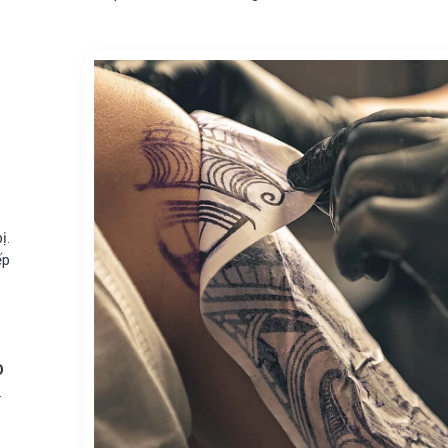
ị.
ếp
O
.
Máy In Nhãn
Bluetooth, C