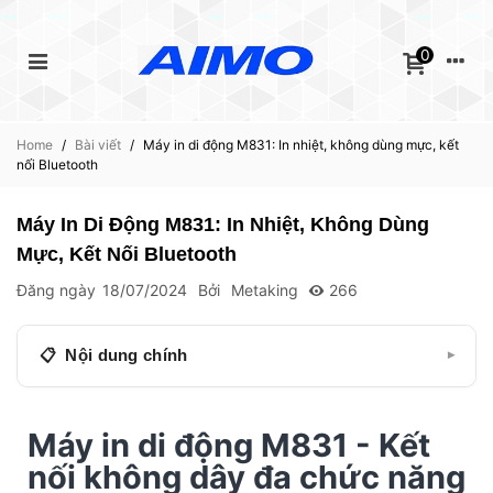
0
Home
/
Bài viết
/
Máy in di động M831: In nhiệt, không dùng mực, kết
nối Bluetooth
Máy In Di Động M831: In Nhiệt, Không Dùng
Mực, Kết Nối Bluetooth
Đăng ngày
18/07/2024
Bởi
Metaking
266
Nội dung chính
▾
Máy in di động M831 - Kết nối không dây đa chức
năng 2024
Máy in di động M831 - Kết
nối không dây đa chức năng
Tương thích Điện thoại/Máy tính bảng/Laptop