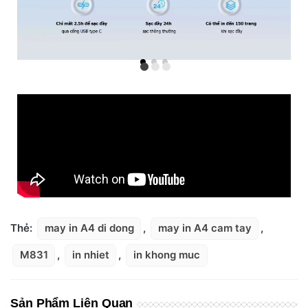
Thẻ:
may in A4 di dong
,
may in A4 cam tay
,
M831
,
in nhiet
,
in khong muc
Sản Phẩm Liên Quan