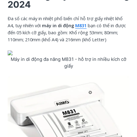
2024
M831 - Hỗ trợ 3 loại giấy nhiệt, đáp ứng mọi nhu cầu
in ấn
Đa số các máy in nhiệt phổ biến chỉ hỗ trợ giấy nhiệt khổ
Những tính năng nổi bật
A4, tuy nhiên với
máy in di động
M831
bạn có thể in được
đến 05 kích cỡ giấy, bao gồm:
Khổ rộng 53mm; 80mm;
110mm; 210mm (khổ A4) và 216mm (khổ Letter)
Máy in di động đa năng M831 - hỗ trợ in nhiều kích cỡ
giấy