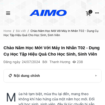
0
Home
/
Bài viết
/
Chào Năm Học Mới Với Máy In Nhãn T02 - Dụng Cụ
Học Tập Hiệu Quả Cho Học Sinh, Sinh Viên
Chào Năm Học Mới Với Máy In Nhãn T02 - Dụng
Cụ Học Tập Hiệu Quả Cho Học Sinh, Sinh Viên
Đăng ngày
24/07/2024
Bởi
Thanh Hương
238
Nội dung chính
▾
Máy in nhãn mini T02, Bluetooth, in không mực
M
Giấy in nhiệt màu trắng cho T02, 53mm X 6.5m,
ùa hè tạm biệt, mùa thu lại đến, mang theo
KT-RM10, không keo
không khí hào hứng của một năm học mới. Đối
với học sinh, sinh viên, đây là lúc chuẩn bị sẵn