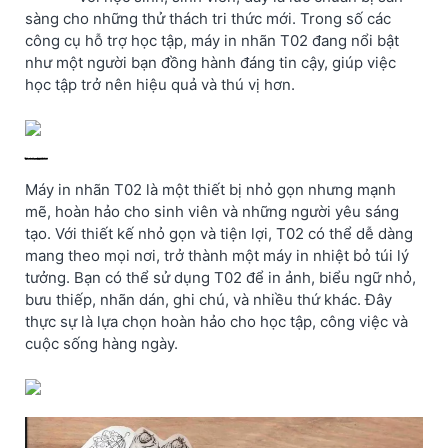
Giấy in nhiệt Vàng/Hồng/Xanh cho T02, 53mm X
sàng cho những thử thách tri thức mới. Trong số các
6.5m, KT-RMYPB, không keo
công cụ hỗ trợ học tập, máy in nhãn T02 đang nổi bật
như một người bạn đồng hành đáng tin cậy, giúp việc
học tập trở nên hiệu quả và thú vị hơn.
Vì sao nên chọn máy in nhãn T02?
Máy in nhãn T02 là một thiết bị nhỏ gọn nhưng mạnh
mẽ, hoàn hảo cho sinh viên và những người yêu sáng
tạo. Với thiết kế nhỏ gọn và tiện lợi, T02 có thể dễ dàng
mang theo mọi nơi, trở thành một máy in nhiệt bỏ túi lý
tưởng. Bạn có thể sử dụng T02 để in ảnh, biểu ngữ nhỏ,
bưu thiếp, nhãn dán, ghi chú, và nhiều thứ khác. Đây
thực sự là lựa chọn hoàn hảo cho học tập, công việc và
cuộc sống hàng ngày.