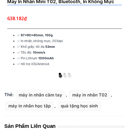
Máy In Nhãn Mini T02, Bluetooth, In Không Mực
Gi
Thêm Vào Giỏ
KT
638.182₫
70
✅
87x90x40mm, 150g
✅ In nhiệt, không mực, 203dpi
✅ Khổ giấy: tối đa
53mm
✅ Tốc độ:
10mm/s
✅ Pin Lithium
1000mAh
✅ Hỗ trợ iOS/Android
Thẻ:
máy in nhãn cầm tay
,
máy in nhãn T02
,
máy in nhãn học tập
,
quà tặng học sinh
Sản Phẩm Liên Quan