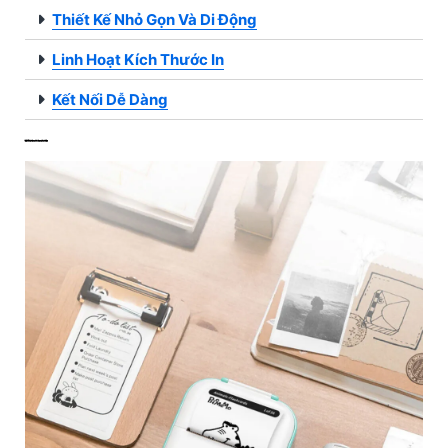
Thiết Kế Nhỏ Gọn Và Di Động
Linh Hoạt Kích Thước In
Kết Nối Dễ Dàng
Tính Ứng Dụng Cao Trong Học Tập